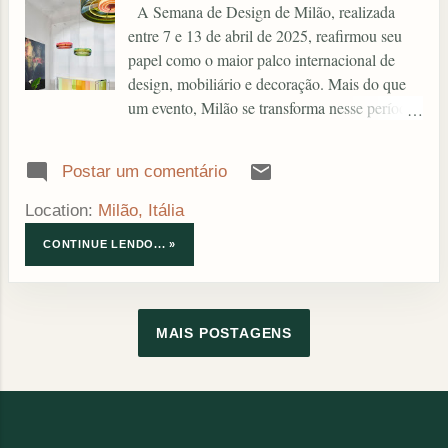
A Semana de Design de Milão, realizada
a
entre 7 e 13 de abril de 2025, reafirmou seu
papel como o maior palco internacional de
g
design, mobiliário e decoração. Mais do que
um evento, Milão se transforma nesse período
e
em um verdadeiro laboratório de tendências,
onde profissionais, marcas e apaixonados por
n
Postar um comentário
interiores se reúnem para descobrir o que vai
s
ditar o ritmo do setor nos próximos anos.
Location:
Milão, Itália
Neste post, reuni as principais inspirações que
CONTINUE LENDO... »
mais chamaram atenção e que, com certeza,
vão influenciar projetos, escolhas de materiais
e o jeito como pensamos os ambientes daqui
pra frente. 1. Design Teatral e Performático
MAIS POSTAGENS
Uma das grandes surpresas deste ano foi a
transformação de exposições em verdadeiros
espetáculos. Marcas como Cassina e Kelly
Wearstler utilizaram teatros históricos para
criar experiências imersivas, misturando