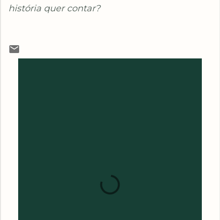
história quer contar?
C
O
M
E
N
T
Á
R
I
O
S