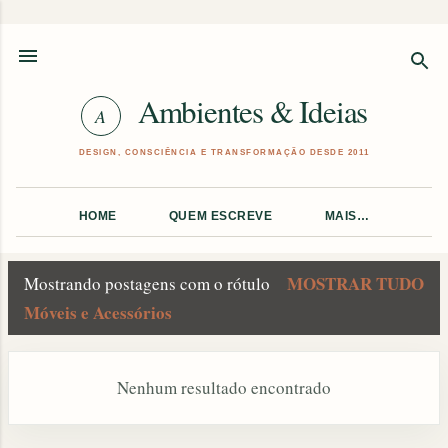
Pular para o conteúdo principal
Ambientes & Ideias
HOME
QUEM ESCREVE
MAIS…
MOSTRAR TUDO
Mostrando postagens com o rótulo
P
Móveis e Acessórios
o
s
Nenhum resultado encontrado
t