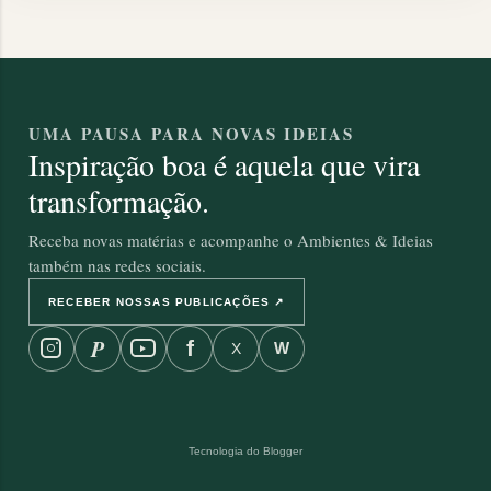
a
g
e
UMA PAUSA PARA NOVAS IDEIAS
Inspiração boa é aquela que vira
n
transformação.
s
Receba novas matérias e acompanhe o Ambientes & Ideias
também nas redes sociais.
RECEBER NOSSAS PUBLICAÇÕES ↗
P
f
W
X
Tecnologia do Blogger