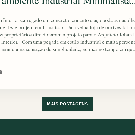
ambiente Industrial Minimalista.
 Interior carregado em concreto, cimento e aço pode ser acolh
de! Este projeto confirma isso! Uma velha loja de ourives foi t
os proprietários direcionaram o projeto para o Arquiteto Johan 
 Interior... Com uma pegada em estilo industrial e muita persona
ansmite uma sensação de simplicidade, ao mesmo tempo em que é
u diria até que ele tem uma certa magia...) Com superfícies escu
iou soluções industriais elegantes, como as belas fiações elétri
is detalhes nas imagens a seguir... E você, gostou do estilo? G
paço que quer reformar ou transformar? Entre em contato comi
bre seu projeto! ambientes.ideias@gmail.com Fonte - My Home 
MAIS POSTAGENS