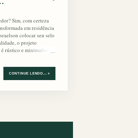
..
edor? Sim, com certeza
ransformada em residência
Israelson colocar seu selo
lidade, o projeto
 rústico e minimalista.
ras, cruas e acinzentadas,
cas em tubos no teto. Veja
ostou do projeto? Tem um
CONTINUE LENDO... »
go, e vamos conversar
Fotos - Johan Sellen