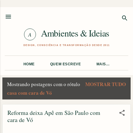
Pular para o conteúdo principal
Ambientes & Ideias
HOME
QUEM ESCREVE
MAIS…
MOSTRAR TUDO
Mostrando postagens com o rótulo
P
casa com cara de Vó
o
Reforma deixa Apê em São Paulo com
s
cara de Vó
t