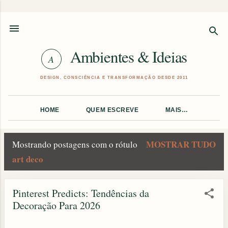
Pular para o conteúdo principal
Ambientes & Ideias
HOME
QUEM ESCREVE
MAIS…
MOSTRAR TUDO
Mostrando postagens com o rótulo
P
art deco
o
Pinterest Predicts: Tendências da
s
Decoração Para 2026
t