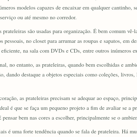
úmeros modelos capazes de encaixar em qualquer cantinho, sej
 serviço ou até mesmo no corredor.
s prateleiras são usadas para organização. É bem comum vê-l
os pessoais, no closet para arrumar as roupas e sapatos, em d
eficiente, na sala com DVDs e CDs, entre outros inúmeros e
al, no entanto, as prateleiras, quando bem escolhidas e amb
, dando destaque a objetos especiais como coleções, livros,
ração, as prateleiras precisam se adequar ao espaço, princi
eal é que se faça um pequeno projeto a fim de avaliar se a pr
 pensar bem nas cores a escolher, principalmente se o ambien
ais é uma forte tendência quando se fala de prateleira. Há mu