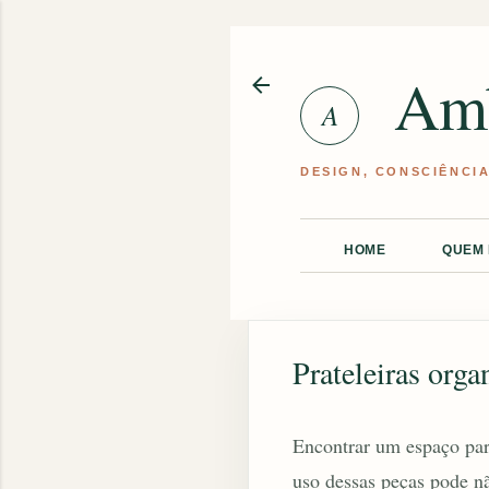
Amb
HOME
QUEM
Prateleiras org
Encontrar um espaço par
uso dessas peças pode n